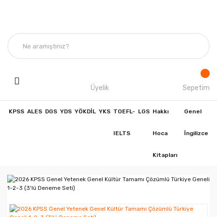
Üyelik
Sepetim
KPSS
ALES
DGS
YDS
YÖKDİL
YKS
TOEFL-
LGS
Hakkı
Genel
IELTS
Hoca
İngilizce
Kitapları