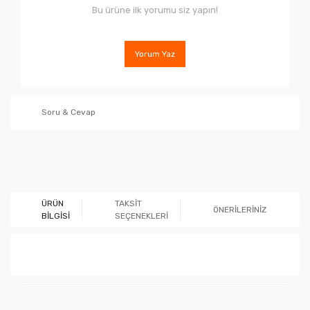
Bu ürüne ilk yorumu siz yapın!
Yorum Yaz
Soru & Cevap
Ürün hakkında henüz soru sorulmamış.
ÜRÜN
TAKSİT
ÖNERİLERİNİZ
BİLGİSİ
SEÇENEKLERİ
Soru Sor