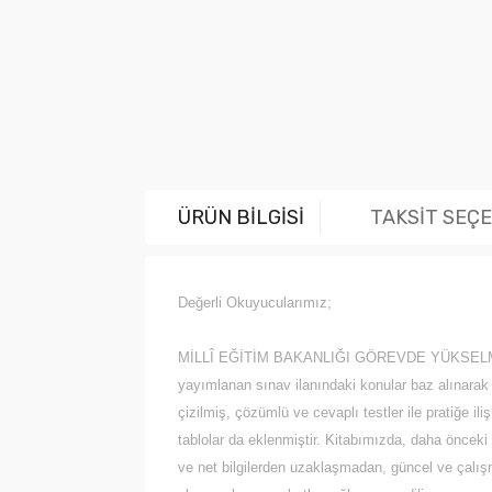
ÜRÜN BİLGİSİ
TAKSİT SEÇ
Değerli Okuyucularımız;
MİLLÎ EĞİTİM BAKANLIĞI GÖREVDE YÜKSEL
yayımlanan sınav ilanındaki konular baz alınarak
çizilmiş, çözümlü ve cevaplı testler ile pratiğe i
tablolar da eklenmiştir. Kitabımızda, daha önceki 
ve net bilgilerden uzaklaşmadan, güncel ve çalış