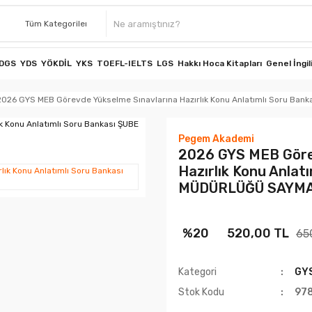
DGS
YDS
YÖKDİL
YKS
TOEFL-IELTS
LGS
Hakkı Hoca Kitapları
Genel İngil
2026 GYS MEB Görevde Yükselme Sınavlarına Hazırlık Konu Anlatımlı Soru B
Pegem Akademi
2026 GYS MEB Göre
Hazırlık Konu Anlat
MÜDÜRLÜĞÜ SAYMA
%20
520,00 TL
65
Kategori
GYS
Stok Kodu
97