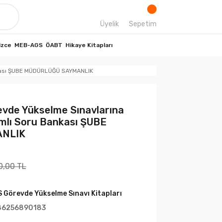
Üyelik
Sepetim
izce
MEB-AGS
ÖABT
Hikaye Kitapları
ankası ŞUBE MÜDÜRLÜĞÜ SAYMANLIK
vde Yükselme Sınavlarına
ımlı Soru Bankası ŞUBE
NLIK
0,00 TL
 Görevde Yükselme Sınavı Kitapları
86256890183