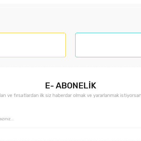
larında ve diğer konularda yetersiz gördüğünüz noktaları öneri formunu kul
nemiyor.
.
E- ABONELİK
n ve fırsatlardan ilk siz haberdar olmak ve yararlanmak istiyorsan
Gönder