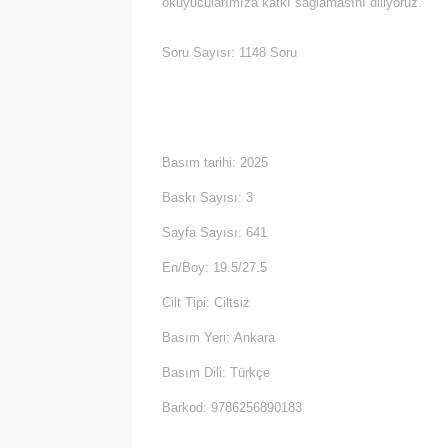
okuyucularımıza katkı sağlamasını diliyoruz.
Soru Sayısı: 1148 Soru
Basım tarihi:
2025
Baskı Sayısı:
3
Sayfa Sayısı:
641
En/Boy:
19.5/27.5
Cilt Tipi:
Ciltsiz
Basım Yeri:
Ankara
Basım Dili:
Türkçe
Barkod: 9786256890183