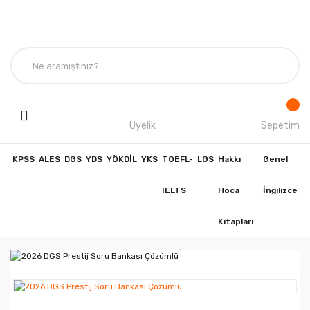
Üyelik
Sepetim
KPSS
ALES
DGS
YDS
YÖKDİL
YKS
TOEFL-
LGS
Hakkı
Genel
IELTS
Hoca
İngilizce
Kitapları