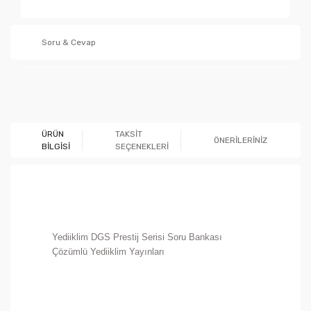
Soru & Cevap
Ürün hakkında henüz soru sorulmamış.
ÜRÜN
TAKSİT
ÖNERİLERİNİZ
BİLGİSİ
SEÇENEKLERİ
Soru Sor
Yediiklim DGS Prestij Serisi Soru Bankası
Çözümlü Yediiklim Yayınları