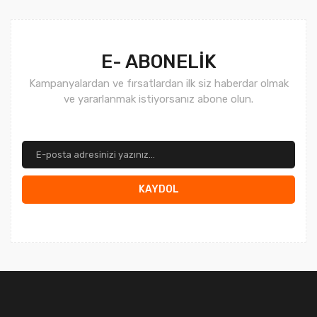
Gönder
E- ABONELİK
Kampanyalardan ve fırsatlardan ilk siz haberdar olmak
ve yararlanmak istiyorsanız abone olun.
KAYDOL