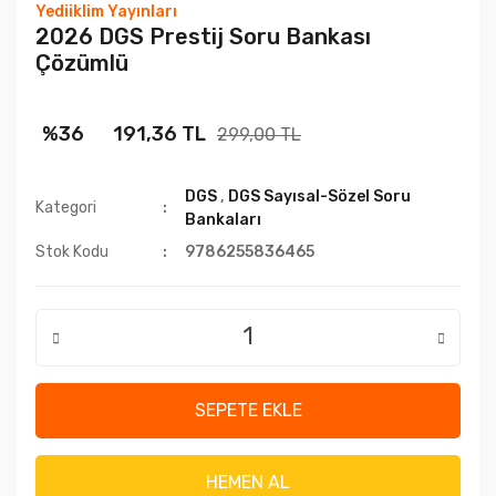
Yediiklim Yayınları
2026 DGS Prestij Soru Bankası
Çözümlü
%36
191,36 TL
299,00 TL
DGS
,
DGS Sayısal-Sözel Soru
Kategori
Bankaları
Stok Kodu
9786255836465
SEPETE EKLE
HEMEN AL