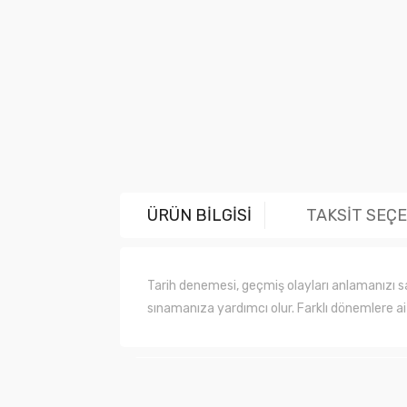
ÜRÜN BİLGİSİ
TAKSİT SEÇ
Tarih denemesi, geçmiş olayları anlamanızı sağl
sınamanıza yardımcı olur. Farklı dönemlere ait 
Bu ürünün fiyat bilgisi, resim, ürün açıklama