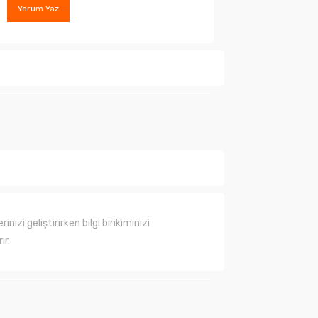
Yorum Yaz
ında henüz soru sorulmamış.
Soru Sor
izi geliştirirken bilgi birikiminizi
ır.
lanarak tarafımıza iletebilirsiniz.