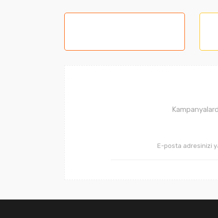
Görüş ve önerileriniz için teşekkür ederiz.
Ürün resmi kalitesiz, bozuk veya görüntüle
Ürün açıklamasında eksik bilgiler bulunuyor
Ürün bilgilerinde hatalar bulunuyor.
Ürün fiyatı diğer sitelerden daha pahalı.
Bu ürüne benzer farklı alternatifler olmalı.
Kampanyalarda