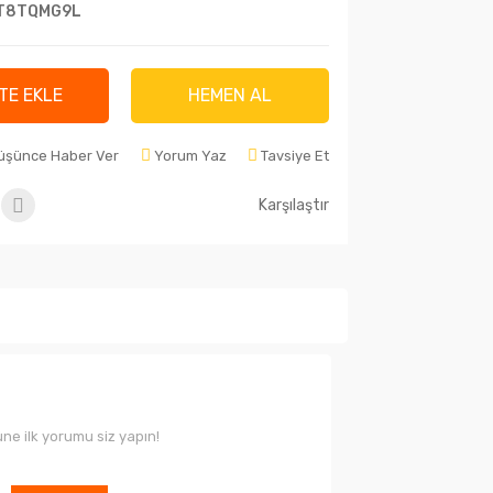
T8TQMG9L
TE EKLE
HEMEN AL
Düşünce Haber Ver
Yorum Yaz
Tavsiye Et
Karşılaştır
ne ilk yorumu siz yapın!